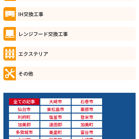
IH交換工事
レンジフード交換工事
エクステリア
その他
全ての記事
大崎市
石巻市
仙台市
東松島市
栗原市
利府町
塩釜市
登米市
加美郡
遠田郡
加美町
多賀城市
美里町
富谷市