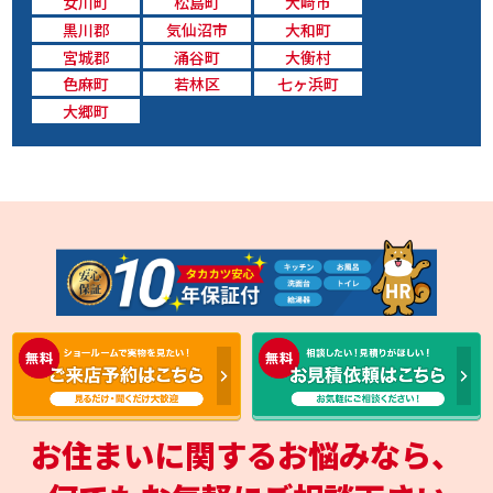
女川町
松島町
大﨑市
黒川郡
気仙沼市
大和町
宮城郡
涌谷町
大衡村
色麻町
若林区
七ヶ浜町
大郷町
お住まいに関するお悩みなら、