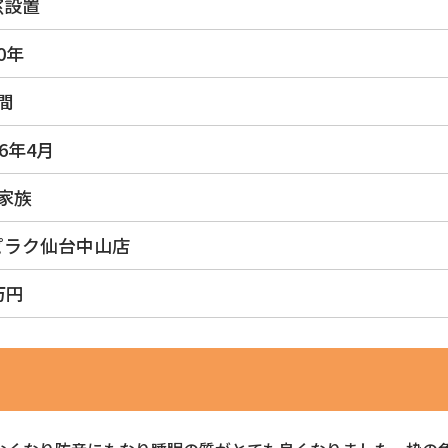
窓設置
0年
間
26年4月
家族
ピラク仙台中山店
万円