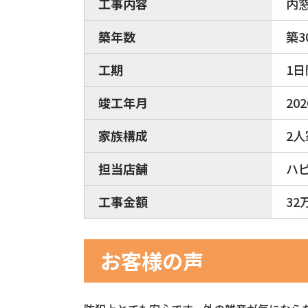
工事内容
内
築年数
築3
工期
1日
竣工年月
20
家族構成
2人
担当店舗
ハ
工事金額
32
お客様の声