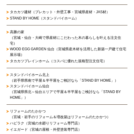
タカカツ建材（プレカット・外壁工事・宮城県産材・JAS材）
STAND BY HOME（スタンドバイホーム）
高勝の家
（宮城・仙台・大崎で県産材にこだわった木の暮らしを叶える注文住
宅）
WOOD EGG GARDEN 仙台（宮城県産木材を活用した新築一戸建て住宅
展示場）
タカカツプレインホーム（コスパに優れた規格型注文住宅）
スタンドバイホーム北上
（岩手県県南で平屋＆半平屋をご検討なら「STAND BY HOME」）
スタンドバイホーム仙台
（宮城県県北～仙台エリアで平屋＆半平屋をご検討なら「STAND BY
HOME」）
リフォームのたかかつ
（宮城・岩手のリフォーム＆増改築はリフォームのたかかつ）
ハピラク（宮城の水廻りリフォーム専門店）
イエガード（宮城の屋根・外壁塗装専門店）