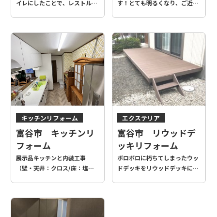
イレにしたことで、レストルー
す！とても明るくなり、ご近所
ムが広く感じられるようになり
さんからも「明るくなった
ました♪
ね！」とのお声をいただいてい
るようです♪
キッチンリフォーム
エクステリア
富谷市 キッチンリ
富谷市 リウッドデ
フォーム
ッキリフォーム
展示品キッチンと内装工事
ボロボロに朽ちてしまったウッ
（壁・天井：クロス/床：塩ビ
ドデッキをリウッドデッキに交
タイル）をさせていただきまし
換させていただきました。リウ
た。ガーデニングが趣味な奥様
ッドデッキは本物の木ではない
のこだわりが詰まったカントリ
ため、腐ることがなく、お手入
ースタイルな仕上がりになりま
れも楽なのでおススメです！