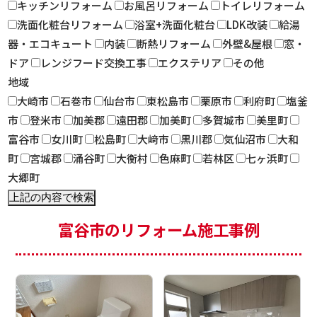
キッチンリフォーム
お風呂リフォーム
トイレリフォーム
洗面化粧台リフォーム
浴室+洗面化粧台
LDK改装
給湯
器・エコキュート
内装
断熱リフォーム
外壁&屋根
窓・
ドア
レンジフード交換工事
エクステリア
その他
地域
大崎市
石巻市
仙台市
東松島市
栗原市
利府町
塩釜
市
登米市
加美郡
遠田郡
加美町
多賀城市
美里町
富谷市
女川町
松島町
大﨑市
黒川郡
気仙沼市
大和
町
宮城郡
涌谷町
大衡村
色麻町
若林区
七ヶ浜町
大郷町
富谷市のリフォーム施工事例