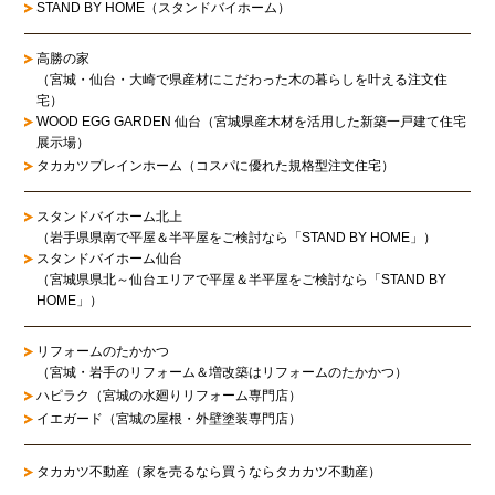
STAND BY HOME（スタンドバイホーム）
高勝の家
（宮城・仙台・大崎で県産材にこだわった木の暮らしを叶える注文住
宅）
WOOD EGG GARDEN 仙台（宮城県産木材を活用した新築一戸建て住宅
展示場）
タカカツプレインホーム（コスパに優れた規格型注文住宅）
スタンドバイホーム北上
（岩手県県南で平屋＆半平屋をご検討なら「STAND BY HOME」）
スタンドバイホーム仙台
（宮城県県北～仙台エリアで平屋＆半平屋をご検討なら「STAND BY
HOME」）
リフォームのたかかつ
（宮城・岩手のリフォーム＆増改築はリフォームのたかかつ）
ハピラク（宮城の水廻りリフォーム専門店）
イエガード（宮城の屋根・外壁塗装専門店）
タカカツ不動産（家を売るなら買うならタカカツ不動産）