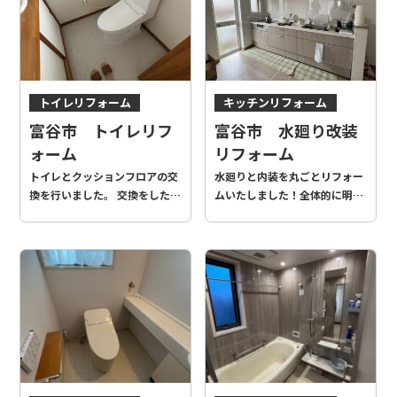
トイレリフォーム
キッチンリフォーム
お風呂リフォーム
富谷市 トイレリフ
富谷市 水廻り改装
トイレリフォーム
ォーム
リフォーム
洗面化粧台リフォーム
トイレとクッションフロアの交
水廻りと内装を丸ごとリフォー
LDK改装
換を行いました。 交換をしたこ
ムいたしました！全体的に明る
とで明るい雰囲気になり、お客
い色をお選びいただいたこと
様にもご満足いただけました！
で、空間が広く・明るく感じら
れるようになりました！洗面脱
衣室とトイレで統一したアクセ
ントクロスも素敵です！