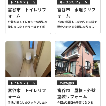
トイレリフォーム
キッチンリフォーム
お風呂リフォーム
富谷市 トイレリフ
富谷市 水廻りリフ
トイレリフォーム
ォーム
ォーム
分離型のトイレから一体型に交
どのお部屋もこだわりの内装で
換しました！カラーはアイボリ
温かみのある空間になりまし
ーにして、内装と一体感を持た
た！ご家族のセンスが光る素敵
せました♪
な水廻りリフォームでした
(^^)/
トイレリフォーム
外壁&屋根
富谷市 トイレリフ
富谷市 屋根・外壁
ォーム
塗装リフォーム
手洗い器なしのスッキリしたト
今回が2回目の塗装になりま