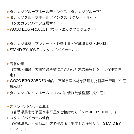
タカカツグループホールディングス（タカカツグループ）
タカカツグループホールディングス リクルートサイト
（タカカツグループ採用サイト）
WOOD EGG PROJECT（ウッドエッグプロジェクト）
タカカツ建材（プレカット・外壁工事・宮城県産材・JAS材）
STAND BY HOME（スタンドバイホーム）
高勝の家
（宮城・仙台・大崎で県産材にこだわった木の暮らしを叶える注文住
宅）
WOOD EGG GARDEN 仙台（宮城県産木材を活用した新築一戸建て住宅
展示場）
タカカツプレインホーム（コスパに優れた規格型注文住宅）
スタンドバイホーム北上
（岩手県県南で平屋＆半平屋をご検討なら「STAND BY HOME」）
スタンドバイホーム仙台
（宮城県県北～仙台エリアで平屋＆半平屋をご検討なら「STAND BY
HOME」）