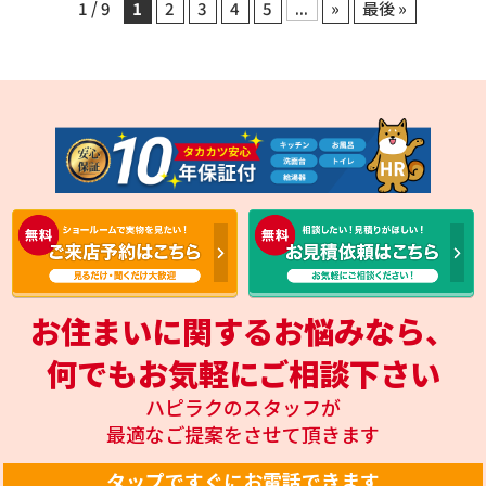
ワイト柄がキッチンパネルとマ
1 / 9
1
2
3
4
5
...
»
最後 »
ッチして良い雰囲気です！お部
屋の中も明るく感じますね！
お住まいに関するお悩みなら、
何でもお気軽にご相談下さい
ハピラクのスタッフが
最適なご提案をさせて頂きます
タップですぐにお電話できます