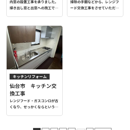
内窓の設置工事を承りました。
掃除の手間などから、レンジフ
掃き出し窓と出窓への施工で
ード交換工事をさせていただき
す。補助金年内ギリギリの工事
ました！ブーツタイプのフード
でしたが、2025年申請で間に
からスリムタイプのレンジフー
合いました！
ドに交換いただきました。 以前
までご使用頂いたものと比べ、
整流板付き、フィルターレスの
レンジフードはとても掃除しや
すいものかと思います！
キッチンリフォーム
仙台市 キッチン交
換工事
レンジフード・ガスコンロが古
くなり、せっかくならという事
で、キッチン交換工事を承りま
した。 【クリナップ ラクエ
ラ】をご採用頂き、アルベロホ