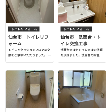
トイレリフォーム
トイレリフォーム
洗面化粧台リフォーム
仙台市 トイレリフ
仙台市 洗面台・ト
ォーム
イレ交換工事
トイレとクッションフロアの交
洗面台交換とトイレ交換の依頼
換をご依頼いただきました。 普
を頂きました。洗面台の設置も
段温水洗浄機能は使わないとい
きれいに仕上げることができ、
うお客様の使い方に合わせ、暖
トイレには水漏れがありました
房便座機能付きのものを設置し
が改善いたしました。 毎日使う
ております！
水廻りが一新されたことによ
り、さらに使いやすくお手入れ
もしやすくなっていると思いま
す。