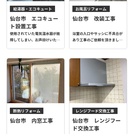
給湯器・エコキュート
お風呂リフォーム
トイレリフォーム
仙台市 エコキュー
仙台市 改装工事
洗面化粧台リフォーム
ト設置工事
内装
窓・ドア
使用されていた電気温水器が故
浴室の入口やサッシに不具合が
その他
障してしまい、お声掛けいただ
あり工事のご依頼を頂きまし
きました。今回はエコキュート
た。浴室サッシは断熱サッシに
に入替したことで、光熱費も抑
交換。あわせて1階・2階のトイ
えられると思います。
レや 化粧台の交換工事も行わせ
ていただきました。何度も打ち
合わせを重ねる中で、より良い
商品選定と工事内容の確定がで
きたと思います。 何度もお時間
をいただいてしまったので、そ
の疲れを新しいお風呂で癒して
いただければ幸いです。
断熱リフォーム
レンジフード交換工事
窓・ドア
仙台市 内窓工事
仙台市 レンジフー
ド交換工事