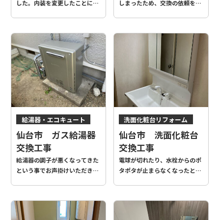
した。内装を変更したことによ
しまったため、交換の依頼を頂
り、空間が一新され、雰囲気が
きました。 使い勝手や故障のリ
より一層明るくなりました。
スクも考慮し、折れ戸から開き
戸への交換を行いました。
給湯器・エコキュート
洗面化粧台リフォーム
仙台市 ガス給湯器
仙台市 洗面化粧台
交換工事
交換工事
給湯器の調子が悪くなってきた
電球が切れたり、水栓からのポ
という事でお声掛けいただきま
タポタが止まらなくなったとい
した。 確認したところ、約20
う事でご依頼いただきました。
年前の給湯器だったので交換を
キレイになったこともですが、
おすすめいたしました。
三面鏡やシャワー水栓など使い
勝手も向上しました。