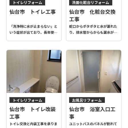
トイレリフォーム
洗面化粧台リフォーム
仙台市 トイレ工事
仙台市 化粧台交換
工事
「洗浄時に水が止まらない」と
蛇口からポタポタと水が漏れた
いう症状が出ており、長年使用
り、排水管からからも漏水があ
されていたため、便器の交換を
ったりと、経年劣化が見られま
提案しました。 給水管の位置が
した。 幅も100㎝⇒75㎝のもの
特殊であったり、床材のめくれ
への交換でしたが、きれいに仕
等もあったため、それらを含め
上げることができたと思いま
てきれいにいたしました。
す。
トイレリフォーム
お風呂リフォーム
内装
窓・ドア
その他
仙台市 トイレ改装
仙台市 浴室入口工
工事
事
トイレ交換と内装工事を承りま
ユニットバスのパネルが割れて