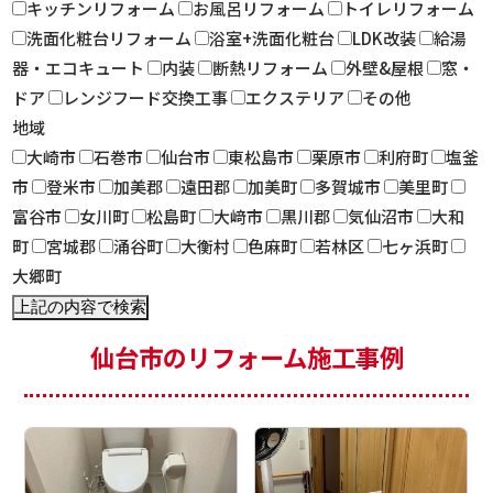
キッチンリフォーム
お風呂リフォーム
トイレリフォーム
洗面化粧台リフォーム
浴室+洗面化粧台
LDK改装
給湯
器・エコキュート
内装
断熱リフォーム
外壁&屋根
窓・
ドア
レンジフード交換工事
エクステリア
その他
地域
大崎市
石巻市
仙台市
東松島市
栗原市
利府町
塩釜
市
登米市
加美郡
遠田郡
加美町
多賀城市
美里町
富谷市
女川町
松島町
大﨑市
黒川郡
気仙沼市
大和
町
宮城郡
涌谷町
大衡村
色麻町
若林区
七ヶ浜町
大郷町
仙台市のリフォーム施工事例