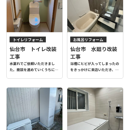
トイレリフォーム
お風呂リフォーム
内装
トイレリフォーム
仙台市 トイレ改装
仙台市 水廻り改装
洗面化粧台リフォーム
工事
工事
内装
窓・ドア
水漏れでご依頼いただきまし
浴槽にヒビが入ってしまったの
た。商談を進めていくうちに、
をきっかけに来店いただき、浴
将来的なことも考えキャビネッ
室・洗面・トイレの工事を承り
トと手洗い器を撤去し、 お部屋
ました。 内装工事、ドア交換も
をより広く使用できるようにし
あわせて工事頂き、とても明る
ました。黄緑のアクセントクロ
い雰囲気となりました！お色も
スもきれいに仕上がり良かった
統一感がありお洒落です♪
です。