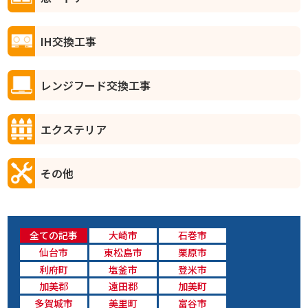
IH交換工事
レンジフード交換工事
エクステリア
その他
全ての記事
大崎市
石巻市
仙台市
東松島市
栗原市
利府町
塩釜市
登米市
加美郡
遠田郡
加美町
多賀城市
美里町
富谷市