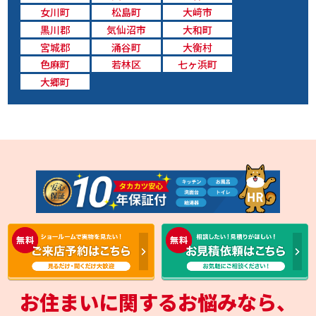
女川町
松島町
大﨑市
黒川郡
気仙沼市
大和町
宮城郡
涌谷町
大衡村
色麻町
若林区
七ヶ浜町
大郷町
お住まいに関するお悩みなら、