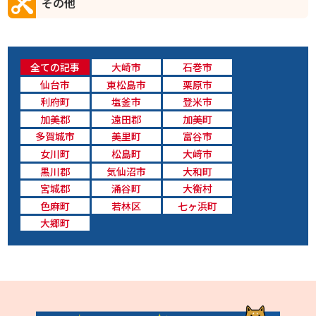
その他
全ての記事
大崎市
石巻市
仙台市
東松島市
栗原市
利府町
塩釜市
登米市
加美郡
遠田郡
加美町
多賀城市
美里町
富谷市
女川町
松島町
大﨑市
黒川郡
気仙沼市
大和町
宮城郡
涌谷町
大衡村
色麻町
若林区
七ヶ浜町
大郷町