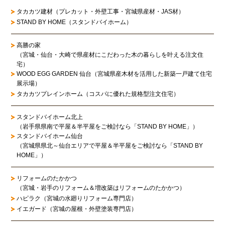
タカカツ建材（プレカット・外壁工事・宮城県産材・JAS材）
STAND BY HOME（スタンドバイホーム）
高勝の家
（宮城・仙台・大崎で県産材にこだわった木の暮らしを叶える注文住
宅）
WOOD EGG GARDEN 仙台（宮城県産木材を活用した新築一戸建て住宅
展示場）
タカカツプレインホーム（コスパに優れた規格型注文住宅）
スタンドバイホーム北上
（岩手県県南で平屋＆半平屋をご検討なら「STAND BY HOME」）
スタンドバイホーム仙台
（宮城県県北～仙台エリアで平屋＆半平屋をご検討なら「STAND BY
HOME」）
リフォームのたかかつ
（宮城・岩手のリフォーム＆増改築はリフォームのたかかつ）
ハピラク（宮城の水廻りリフォーム専門店）
イエガード（宮城の屋根・外壁塗装専門店）