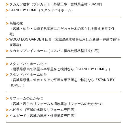
タカカツ建材（プレカット・外壁工事・宮城県産材・JAS材）
STAND BY HOME（スタンドバイホーム）
高勝の家
（宮城・仙台・大崎で県産材にこだわった木の暮らしを叶える注文住
宅）
WOOD EGG GARDEN 仙台（宮城県産木材を活用した新築一戸建て住宅
展示場）
タカカツプレインホーム（コスパに優れた規格型注文住宅）
スタンドバイホーム北上
（岩手県県南で平屋＆半平屋をご検討なら「STAND BY HOME」）
スタンドバイホーム仙台
（宮城県県北～仙台エリアで平屋＆半平屋をご検討なら「STAND BY
HOME」）
リフォームのたかかつ
（宮城・岩手のリフォーム＆増改築はリフォームのたかかつ）
ハピラク（宮城の水廻りリフォーム専門店）
イエガード（宮城の屋根・外壁塗装専門店）