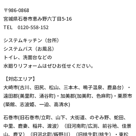
〒986-0868
宮城県石巻市恵み野六丁目5-16
TEL 0120-558-152
システムキッチン（台所）
システムバス（お風呂）
トイレ、洗面台などの
水廻りリフォームはぜひお任せください。
【対応エリア】
大崎市(古川、田尻、松山、三本木、鳴子温泉、鹿島台）・
遠田郡(美里町、涌谷町)・加美郡(加美町、色麻町)・栗原市
(築館、志波姫、一迫、高清水)
石巻市(旧石巻市/立町、山下、大街道、のぞみ野、蛇田、
中里、鹿妻、稲井、渡波）（旧河南町/広渕、前谷地、佳景
山、鹿又）（旧河北町/飯野川）（旧桃生町/桃生）・東松