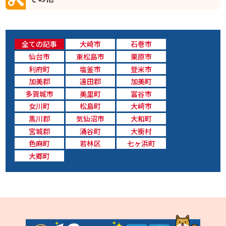
全ての記事
大崎市
石巻市
仙台市
東松島市
栗原市
利府町
塩釜市
登米市
加美郡
遠田郡
加美町
多賀城市
美里町
富谷市
女川町
松島町
大﨑市
黒川郡
気仙沼市
大和町
宮城郡
涌谷町
大衡村
色麻町
若林区
七ヶ浜町
大郷町