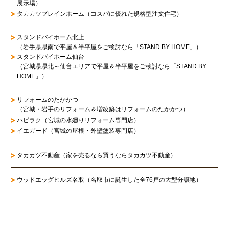
展示場）
タカカツプレインホーム（コスパに優れた規格型注文住宅）
スタンドバイホーム北上
（岩手県県南で平屋＆半平屋をご検討なら「STAND BY HOME」）
スタンドバイホーム仙台
（宮城県県北～仙台エリアで平屋＆半平屋をご検討なら「STAND BY
HOME」）
リフォームのたかかつ
（宮城・岩手のリフォーム＆増改築はリフォームのたかかつ）
ハピラク（宮城の水廻りリフォーム専門店）
イエガード（宮城の屋根・外壁塗装専門店）
タカカツ不動産（家を売るなら買うならタカカツ不動産）
ウッドエッグヒルズ名取（名取市に誕生した全76戸の大型分譲地）