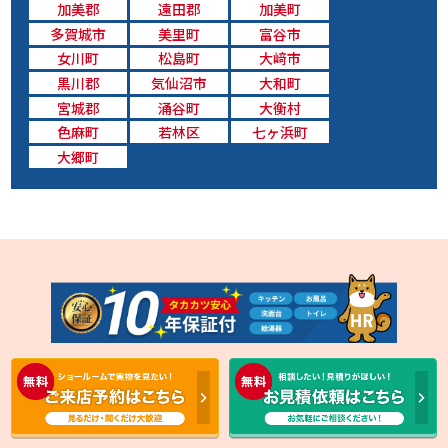
加美郡
遠田郡
加美町
多賀城市
美里町
富谷市
女川町
松島町
大﨑市
黒川郡
気仙沼市
大和町
宮城郡
涌谷町
大衡村
色麻町
若林区
七ヶ浜町
大郷町