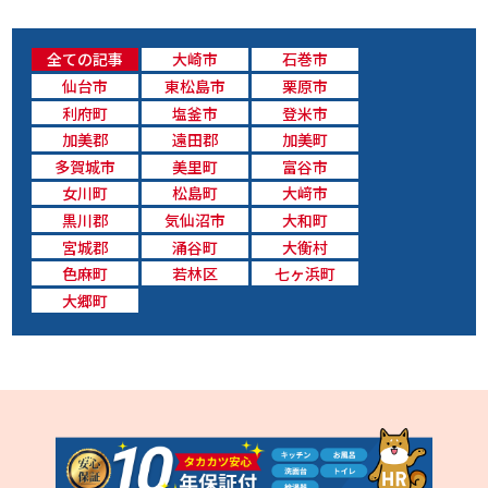
全ての記事
大崎市
石巻市
仙台市
東松島市
栗原市
利府町
塩釜市
登米市
加美郡
遠田郡
加美町
多賀城市
美里町
富谷市
女川町
松島町
大﨑市
黒川郡
気仙沼市
大和町
宮城郡
涌谷町
大衡村
色麻町
若林区
七ヶ浜町
大郷町