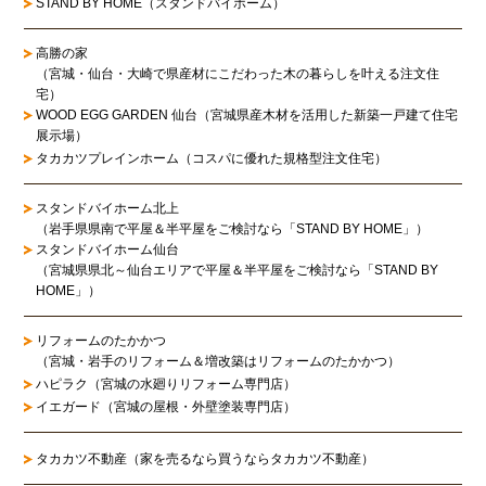
STAND BY HOME（スタンドバイホーム）
高勝の家
（宮城・仙台・大崎で県産材にこだわった木の暮らしを叶える注文住
宅）
WOOD EGG GARDEN 仙台（宮城県産木材を活用した新築一戸建て住宅
展示場）
タカカツプレインホーム（コスパに優れた規格型注文住宅）
スタンドバイホーム北上
（岩手県県南で平屋＆半平屋をご検討なら「STAND BY HOME」）
スタンドバイホーム仙台
（宮城県県北～仙台エリアで平屋＆半平屋をご検討なら「STAND BY
HOME」）
リフォームのたかかつ
（宮城・岩手のリフォーム＆増改築はリフォームのたかかつ）
ハピラク（宮城の水廻りリフォーム専門店）
イエガード（宮城の屋根・外壁塗装専門店）
タカカツ不動産（家を売るなら買うならタカカツ不動産）