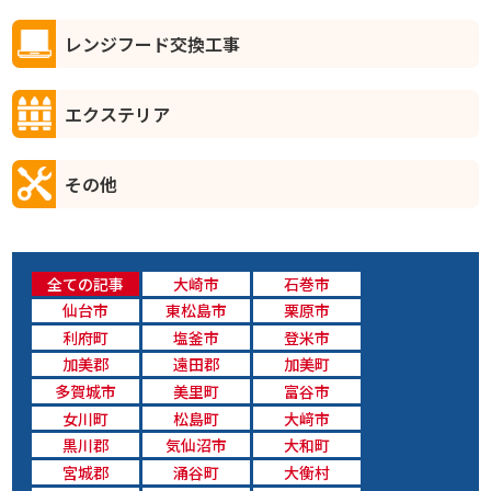
レンジフード交換工事
エクステリア
その他
全ての記事
大崎市
石巻市
仙台市
東松島市
栗原市
利府町
塩釜市
登米市
加美郡
遠田郡
加美町
多賀城市
美里町
富谷市
女川町
松島町
大﨑市
黒川郡
気仙沼市
大和町
宮城郡
涌谷町
大衡村