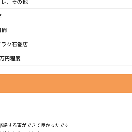
イレ、その他
年
日間
ピラク石巻店
0万円程度
修繕する事ができて良かったです。