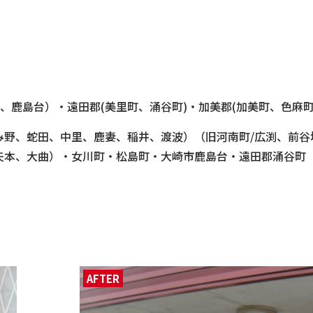
、鹿島台）・遠田郡(美里町、涌谷町)・加美郡(加美町、色麻町
み野、蛇田、中里、鹿妻、稲井、渡波）（旧河南町/広渕、前谷
、矢本、大曲）・女川町・松島町・大崎市鹿島台・遠田郡涌谷町
AFTER