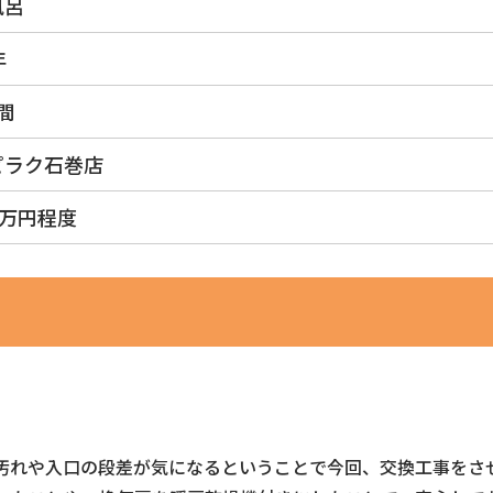
風呂
年
間
ピラク石巻店
0万円程度
汚れや入口の段差が気になるということで今回、交換工事をさ