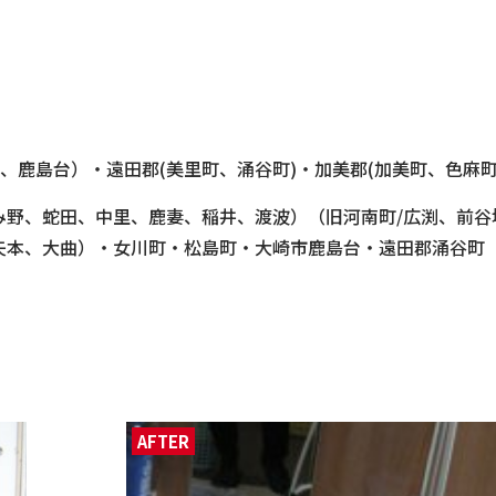
、鹿島台）・遠田郡(美里町、涌谷町)・加美郡(加美町、色麻町
み野、蛇田、中里、鹿妻、稲井、渡波）（旧河南町/広渕、前谷
、矢本、大曲）・女川町・松島町・大崎市鹿島台・遠田郡涌谷町
AFTER