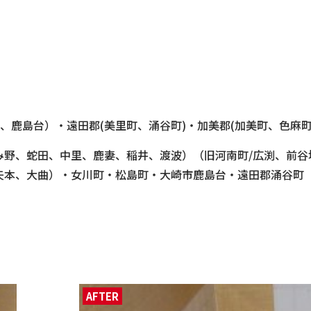
、鹿島台）・遠田郡(美里町、涌谷町)・加美郡(加美町、色麻町
み野、蛇田、中里、鹿妻、稲井、渡波）（旧河南町/広渕、前谷
、矢本、大曲）・女川町・松島町・大崎市鹿島台・遠田郡涌谷町
AFTER