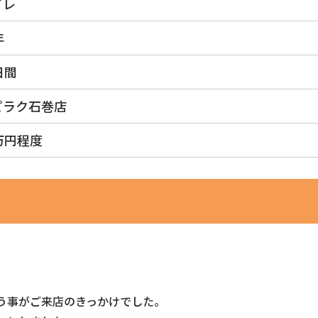
イレ
年
日間
ピラク石巻店
万円程度
う事がご来店のきっかけでした。