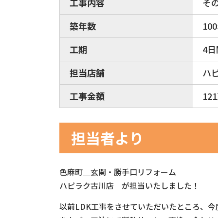
工事内容
そ
築年数
10
工期
4日
担当店舗
ハ
工事金額
12
担当者より
色麻町＿玄関・勝手口リフォーム
ハピラク古川店 が担当いたしました！
以前LDK工事をさせていただいたところ、