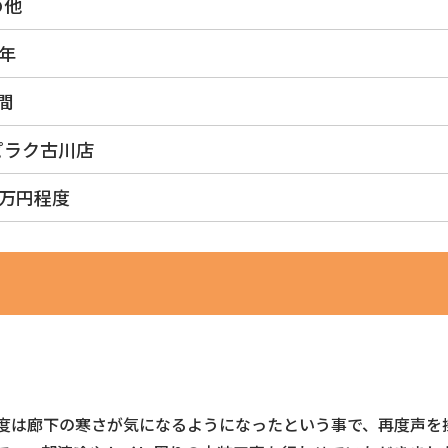
の他
0年
間
ピラク古川店
1万円程度
今度は廊下の寒さが気になるようになったという事で、再度声を