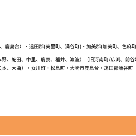
、鹿島台）・遠田郡(美里町、涌谷町)・加美郡(加美町、色麻町
み野、蛇田、中里、鹿妻、稲井、渡波）（旧河南町/広渕、前谷
、矢本、大曲）・女川町・松島町・大崎市鹿島台・遠田郡涌谷町