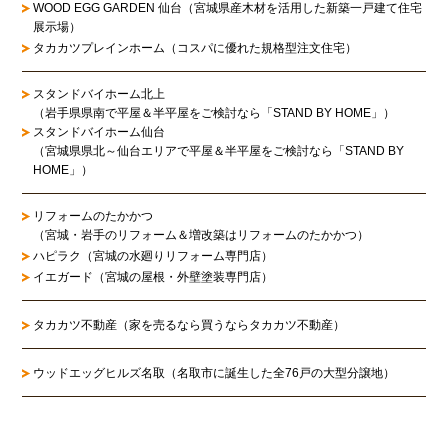
WOOD EGG GARDEN 仙台（宮城県産木材を活用した新築一戸建て住宅
展示場）
タカカツプレインホーム（コスパに優れた規格型注文住宅）
スタンドバイホーム北上
（岩手県県南で平屋＆半平屋をご検討なら「STAND BY HOME」）
スタンドバイホーム仙台
（宮城県県北～仙台エリアで平屋＆半平屋をご検討なら「STAND BY
HOME」）
リフォームのたかかつ
（宮城・岩手のリフォーム＆増改築はリフォームのたかかつ）
ハピラク（宮城の水廻りリフォーム専門店）
イエガード（宮城の屋根・外壁塗装専門店）
タカカツ不動産（家を売るなら買うならタカカツ不動産）
ウッドエッグヒルズ名取（名取市に誕生した全76戸の大型分譲地）