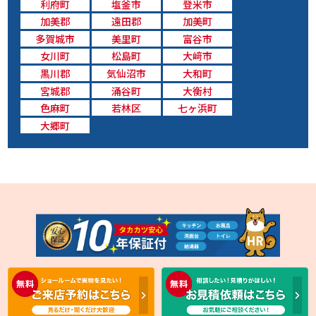
利府町
塩釜市
登米市
加美郡
遠田郡
加美町
多賀城市
美里町
富谷市
女川町
松島町
大﨑市
黒川郡
気仙沼市
大和町
宮城郡
涌谷町
大衡村
色麻町
若林区
七ヶ浜町
大郷町