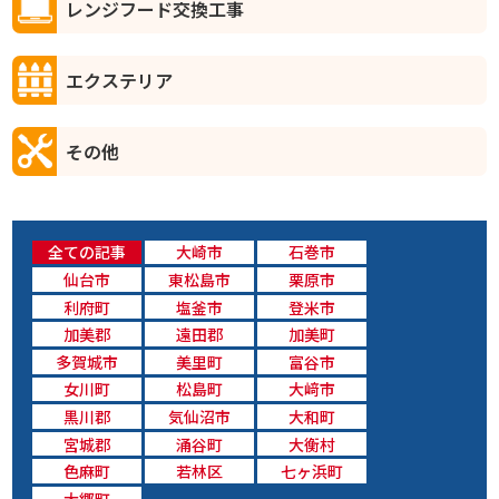
レンジフード交換工事
エクステリア
その他
全ての記事
大崎市
石巻市
仙台市
東松島市
栗原市
利府町
塩釜市
登米市
加美郡
遠田郡
加美町
多賀城市
美里町
富谷市
女川町
松島町
大﨑市
黒川郡
気仙沼市
大和町
宮城郡
涌谷町
大衡村
色麻町
若林区
七ヶ浜町
大郷町