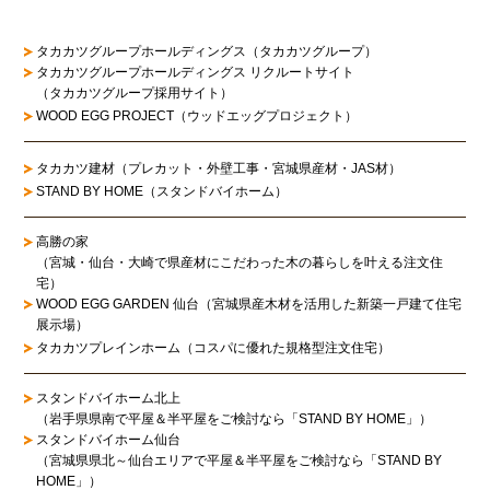
タカカツグループホールディングス（タカカツグループ）
タカカツグループホールディングス リクルートサイト
（タカカツグループ採用サイト）
WOOD EGG PROJECT（ウッドエッグプロジェクト）
タカカツ建材（プレカット・外壁工事・宮城県産材・JAS材）
STAND BY HOME（スタンドバイホーム）
高勝の家
（宮城・仙台・大崎で県産材にこだわった木の暮らしを叶える注文住
宅）
WOOD EGG GARDEN 仙台（宮城県産木材を活用した新築一戸建て住宅
展示場）
タカカツプレインホーム（コスパに優れた規格型注文住宅）
スタンドバイホーム北上
（岩手県県南で平屋＆半平屋をご検討なら「STAND BY HOME」）
スタンドバイホーム仙台
（宮城県県北～仙台エリアで平屋＆半平屋をご検討なら「STAND BY
HOME」）