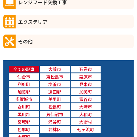
レンジフード交換工事
エクステリア
その他
全ての記事
大崎市
石巻市
仙台市
東松島市
栗原市
利府町
塩釜市
登米市
加美郡
遠田郡
加美町
多賀城市
美里町
富谷市
女川町
松島町
大﨑市
黒川郡
気仙沼市
大和町
宮城郡
涌谷町
大衡村
色麻町
若林区
七ヶ浜町
大郷町