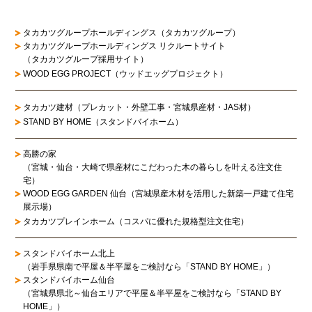
タカカツグループホールディングス（タカカツグループ）
タカカツグループホールディングス リクルートサイト
（タカカツグループ採用サイト）
WOOD EGG PROJECT（ウッドエッグプロジェクト）
タカカツ建材（プレカット・外壁工事・宮城県産材・JAS材）
STAND BY HOME（スタンドバイホーム）
高勝の家
（宮城・仙台・大崎で県産材にこだわった木の暮らしを叶える注文住
宅）
WOOD EGG GARDEN 仙台（宮城県産木材を活用した新築一戸建て住宅
展示場）
タカカツプレインホーム（コスパに優れた規格型注文住宅）
スタンドバイホーム北上
（岩手県県南で平屋＆半平屋をご検討なら「STAND BY HOME」）
スタンドバイホーム仙台
（宮城県県北～仙台エリアで平屋＆半平屋をご検討なら「STAND BY
HOME」）