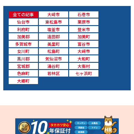
全ての記事
大崎市
石巻市
仙台市
東松島市
栗原市
利府町
塩釜市
登米市
加美郡
遠田郡
加美町
多賀城市
美里町
富谷市
女川町
松島町
大﨑市
黒川郡
気仙沼市
大和町
宮城郡
涌谷町
大衡村
色麻町
若林区
七ヶ浜町
大郷町