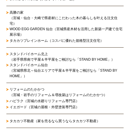
高勝の家
（宮城・仙台・大崎で県産材にこだわった木の暮らしを叶える注文住
宅）
WOOD EGG GARDEN 仙台（宮城県産木材を活用した新築一戸建て住宅
展示場）
タカカツプレインホーム（コスパに優れた規格型注文住宅）
スタンドバイホーム北上
（岩手県県南で平屋＆半平屋をご検討なら「STAND BY HOME」）
スタンドバイホーム仙台
（宮城県県北～仙台エリアで平屋＆半平屋をご検討なら「STAND BY
HOME」）
リフォームのたかかつ
（宮城・岩手のリフォーム＆増改築はリフォームのたかかつ）
ハピラク（宮城の水廻りリフォーム専門店）
イエガード（宮城の屋根・外壁塗装専門店）
タカカツ不動産（家を売るなら買うならタカカツ不動産）