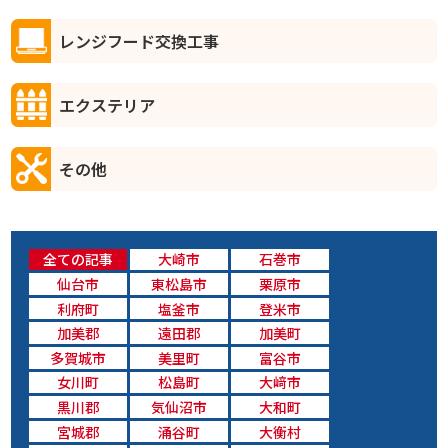
レンジフード交換工事
エクステリア
その他
全ての記事
大崎市
石巻市
仙台市
東松島市
栗原市
利府町
塩釜市
登米市
加美郡
遠田郡
加美町
多賀城市
美里町
富谷市
女川町
松島町
大﨑市
黒川郡
気仙沼市
大和町
宮城郡
涌谷町
大衡村