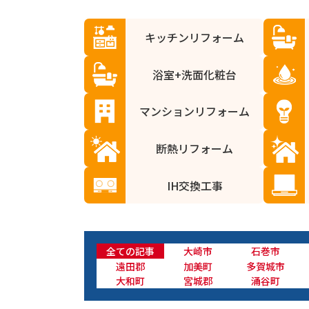
キッチンリフォーム
浴室+洗面化粧台
マンションリフォーム
断熱リフォーム
IH交換工事
全ての記事
大崎市
石巻市
遠田郡
加美町
多賀城市
大和町
宮城郡
涌谷町