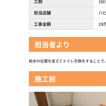
工期
1日
担当店舗
ハ
工事金額
19
担当者より
給水の位置を変えてトイレ交換をすることで
施工前