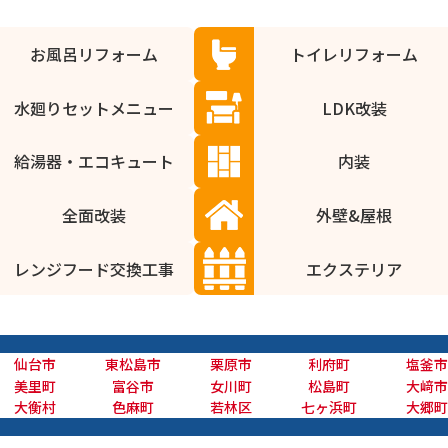
お風呂リフォーム
トイレリフォーム
水廻りセットメニュー
LDK改装
給湯器・エコキュート
内装
全面改装
外壁&屋根
レンジフード交換工事
エクステリア
仙台市
東松島市
栗原市
利府町
塩釜市
美里町
富谷市
女川町
松島町
大﨑市
大衡村
色麻町
若林区
七ヶ浜町
大郷町