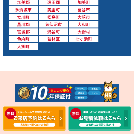
加美郡
遠田郡
加美町
多賀城市
美里町
富谷市
女川町
松島町
大﨑市
黒川郡
気仙沼市
大和町
宮城郡
涌谷町
大衡村
色麻町
若林区
七ヶ浜町
大郷町