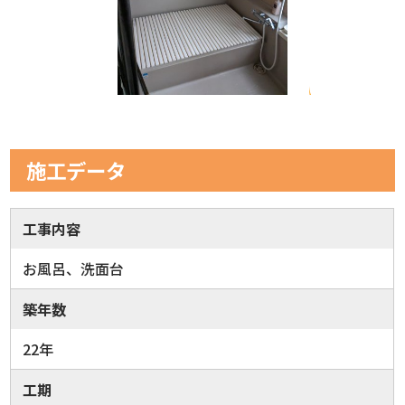
施工データ
工事内容
お風呂、洗面台
築年数
22年
工期