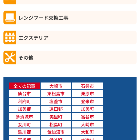
レンジフード交換工事
エクステリア
その他
全ての記事
大崎市
石巻市
仙台市
東松島市
栗原市
利府町
塩釜市
登米市
加美郡
遠田郡
加美町
多賀城市
美里町
富谷市
女川町
松島町
大﨑市
黒川郡
気仙沼市
大和町
宮城郡
涌谷町
大衡村