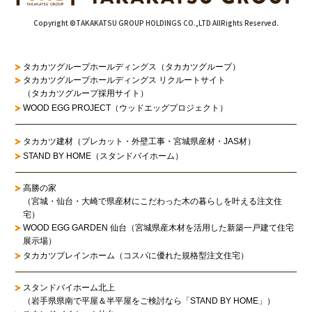
Copyright ©TAKAKATSU GROUP HOLDINGS CO.,LTD AllRights Reserved.
タカカツグループホールディングス（タカカツグループ）
タカカツグループホールディングス リクルートサイト
（タカカツグループ採用サイト）
WOOD EGG PROJECT（ウッドエッグプロジェクト）
タカカツ建材（プレカット・外壁工事・宮城県産材・JAS材）
STAND BY HOME（スタンドバイホーム）
高勝の家
（宮城・仙台・大崎で県産材にこだわった木の暮らしを叶える注文住
宅）
WOOD EGG GARDEN 仙台（宮城県産木材を活用した新築一戸建て住宅
展示場）
タカカツプレインホーム（コスパに優れた規格型注文住宅）
スタンドバイホーム北上
（岩手県県南で平屋＆半平屋をご検討なら「STAND BY HOME」）