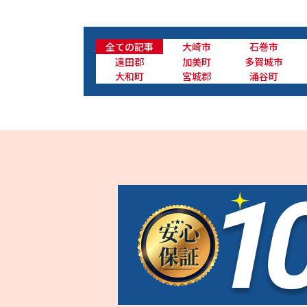
全ての記事
大崎市
石巻市
遠田郡
加美町
多賀城市
大和町
宮城郡
涌谷町