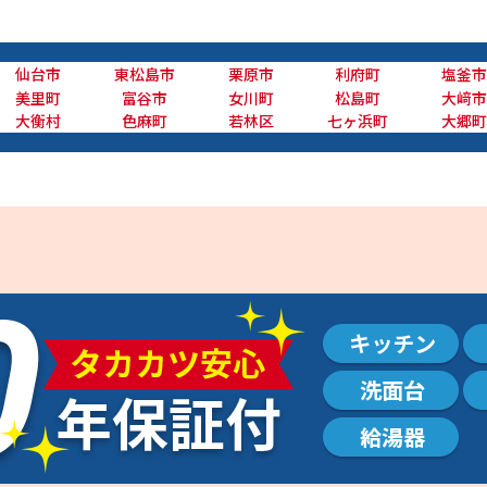
仙台市
東松島市
栗原市
利府町
塩釜市
美里町
富谷市
女川町
松島町
大﨑市
大衡村
色麻町
若林区
七ヶ浜町
大郷町