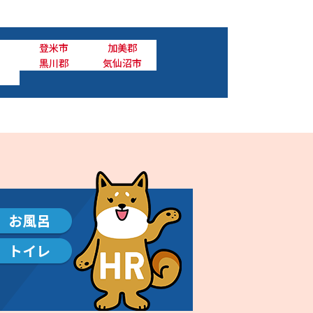
登米市
加美郡
黒川郡
気仙沼市