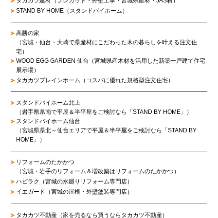
タカカツ建材（プレカット・外壁工事・宮城県産材・JAS材）
STAND BY HOME（スタンドバイホーム）
高勝の家
（宮城・仙台・大崎で県産材にこだわった木の暮らしを叶える注文住
宅）
WOOD EGG GARDEN 仙台（宮城県産木材を活用した新築一戸建て住宅
展示場）
タカカツプレインホーム（コスパに優れた規格型注文住宅）
スタンドバイホーム北上
（岩手県県南で平屋＆半平屋をご検討なら「STAND BY HOME」）
スタンドバイホーム仙台
（宮城県県北～仙台エリアで平屋＆半平屋をご検討なら「STAND BY
HOME」）
リフォームのたかかつ
（宮城・岩手のリフォーム＆増改築はリフォームのたかかつ）
ハピラク（宮城の水廻りリフォーム専門店）
イエガード（宮城の屋根・外壁塗装専門店）
タカカツ不動産（家を売るなら買うならタカカツ不動産）