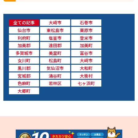
全ての記事
大崎市
石巻市
仙台市
東松島市
栗原市
利府町
塩釜市
登米市
加美郡
遠田郡
加美町
多賀城市
美里町
富谷市
女川町
松島町
大﨑市
黒川郡
気仙沼市
大和町
宮城郡
涌谷町
大衡村
色麻町
若林区
七ヶ浜町
大郷町