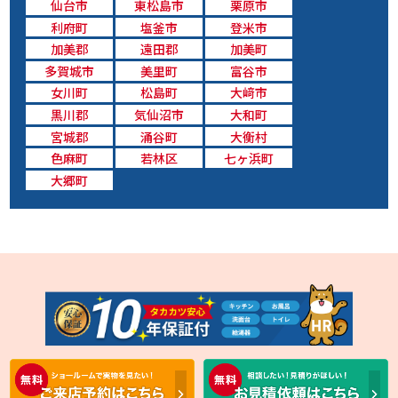
仙台市
東松島市
栗原市
利府町
塩釜市
登米市
加美郡
遠田郡
加美町
多賀城市
美里町
富谷市
女川町
松島町
大﨑市
黒川郡
気仙沼市
大和町
宮城郡
涌谷町
大衡村
色麻町
若林区
七ヶ浜町
大郷町