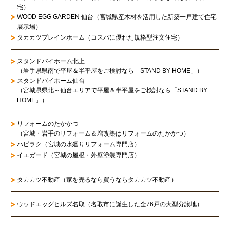
宅）
WOOD EGG GARDEN 仙台（宮城県産木材を活用した新築一戸建て住宅
展示場）
タカカツプレインホーム（コスパに優れた規格型注文住宅）
スタンドバイホーム北上
（岩手県県南で平屋＆半平屋をご検討なら「STAND BY HOME」）
スタンドバイホーム仙台
（宮城県県北～仙台エリアで平屋＆半平屋をご検討なら「STAND BY
HOME」）
リフォームのたかかつ
（宮城・岩手のリフォーム＆増改築はリフォームのたかかつ）
ハピラク（宮城の水廻りリフォーム専門店）
イエガード（宮城の屋根・外壁塗装専門店）
タカカツ不動産（家を売るなら買うならタカカツ不動産）
ウッドエッグヒルズ名取（名取市に誕生した全76戸の大型分譲地）