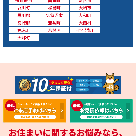
多賀城市
美里町
富谷市
女川町
松島町
大﨑市
黒川郡
気仙沼市
大和町
宮城郡
涌谷町
大衡村
色麻町
若林区
七ヶ浜町
大郷町
お住まいに関するお悩みなら、