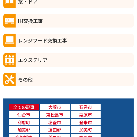
窓・ドア
IH交換工事
レンジフード交換工事
エクステリア
その他
全ての記事
大崎市
石巻市
仙台市
東松島市
栗原市
利府町
塩釜市
登米市
加美郡
遠田郡
加美町