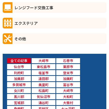
レンジフード交換工事
エクステリア
その他
全ての記事
大崎市
石巻市
仙台市
東松島市
栗原市
利府町
塩釜市
登米市
加美郡
遠田郡
加美町
多賀城市
美里町
富谷市
女川町
松島町
大﨑市
黒川郡
気仙沼市
大和町
宮城郡
涌谷町
大衡村
色麻町
若林区
七ヶ浜町