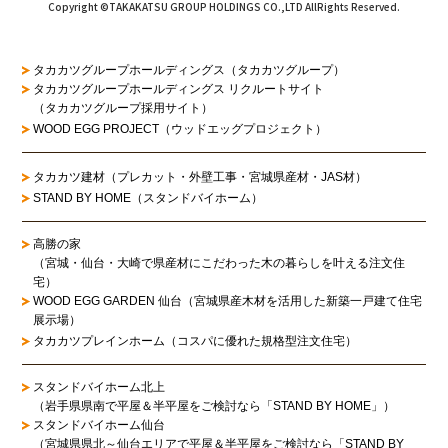
Copyright ©TAKAKATSU GROUP HOLDINGS CO.,LTD AllRights Reserved.
タカカツグループホールディングス（タカカツグループ）
タカカツグループホールディングス リクルートサイト
（タカカツグループ採用サイト）
WOOD EGG PROJECT（ウッドエッグプロジェクト）
タカカツ建材（プレカット・外壁工事・宮城県産材・JAS材）
STAND BY HOME（スタンドバイホーム）
高勝の家
（宮城・仙台・大崎で県産材にこだわった木の暮らしを叶える注文住
宅）
WOOD EGG GARDEN 仙台（宮城県産木材を活用した新築一戸建て住宅
展示場）
タカカツプレインホーム（コスパに優れた規格型注文住宅）
スタンドバイホーム北上
（岩手県県南で平屋＆半平屋をご検討なら「STAND BY HOME」）
スタンドバイホーム仙台
（宮城県県北～仙台エリアで平屋＆半平屋をご検討なら「STAND BY