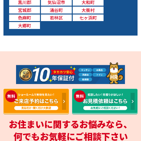
黒川郡
気仙沼市
大和町
宮城郡
涌谷町
大衡村
色麻町
若林区
七ヶ浜町
大郷町
お住まいに関するお悩みなら、
何でもお気軽にご相談下さい