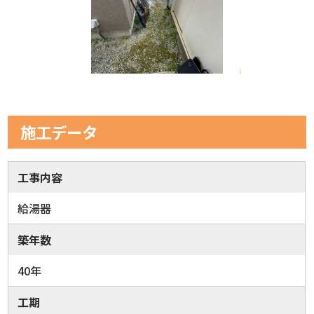
施工データ
工事内容
給湯器
築年数
40年
工期