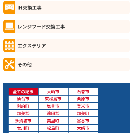
IH交換工事
レンジフード交換工事
エクステリア
その他
全ての記事
大崎市
石巻市
仙台市
東松島市
栗原市
利府町
塩釜市
登米市
加美郡
遠田郡
加美町
多賀城市
美里町
富谷市
女川町
松島町
大﨑市