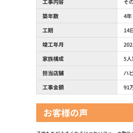
工事内容
そ
築年数
4年
工期
14
竣工年月
20
家族構成
5人
担当店舗
ハ
工事金額
91
お客様の声