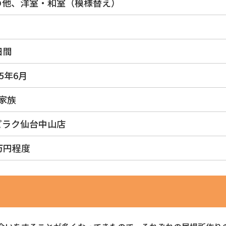
の他、洋室・和室（模様替え）
日間
25年6月
家族
ピラク仙台中山店
万円程度