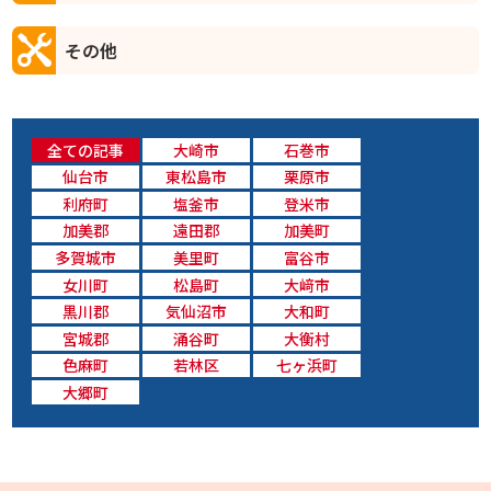
その他
全ての記事
大崎市
石巻市
仙台市
東松島市
栗原市
利府町
塩釜市
登米市
加美郡
遠田郡
加美町
多賀城市
美里町
富谷市
女川町
松島町
大﨑市
黒川郡
気仙沼市
大和町
宮城郡
涌谷町
大衡村
色麻町
若林区
七ヶ浜町
大郷町