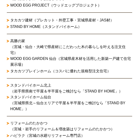
WOOD EGG PROJECT（ウッドエッグプロジェクト）
タカカツ建材（プレカット・外壁工事・宮城県産材・JAS材）
STAND BY HOME（スタンドバイホーム）
高勝の家
（宮城・仙台・大崎で県産材にこだわった木の暮らしを叶える注文住
宅）
WOOD EGG GARDEN 仙台（宮城県産木材を活用した新築一戸建て住宅
展示場）
タカカツプレインホーム（コスパに優れた規格型注文住宅）
スタンドバイホーム北上
（岩手県県南で平屋＆半平屋をご検討なら「STAND BY HOME」）
スタンドバイホーム仙台
（宮城県県北～仙台エリアで平屋＆半平屋をご検討なら「STAND BY
HOME」）
リフォームのたかかつ
（宮城・岩手のリフォーム＆増改築はリフォームのたかかつ）
ハピラク（宮城の水廻りリフォーム専門店）