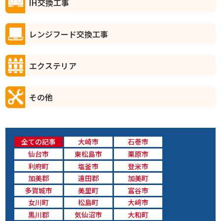
IH交換工事
レンジフード交換工事
エクステリア
その他
全ての記事
大崎市
石巻市
仙台市
東松島市
栗原市
利府町
塩釜市
登米市
加美郡
遠田郡
加美町
多賀城市
美里町
富谷市
女川町
松島町
大﨑市
黒川郡
気仙沼市
大和町