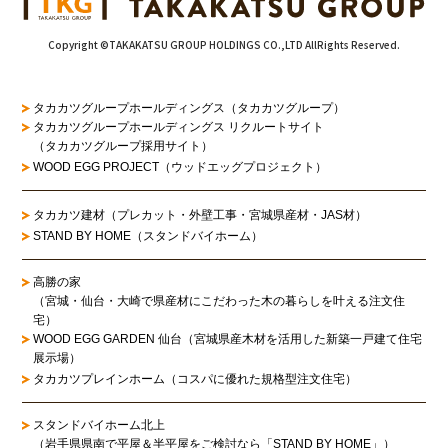
Copyright ©TAKAKATSU GROUP HOLDINGS CO.,LTD AllRights Reserved.
タカカツグループホールディングス（タカカツグループ）
タカカツグループホールディングス リクルートサイト
（タカカツグループ採用サイト）
WOOD EGG PROJECT（ウッドエッグプロジェクト）
タカカツ建材（プレカット・外壁工事・宮城県産材・JAS材）
STAND BY HOME（スタンドバイホーム）
高勝の家
（宮城・仙台・大崎で県産材にこだわった木の暮らしを叶える注文住
宅）
WOOD EGG GARDEN 仙台（宮城県産木材を活用した新築一戸建て住宅
展示場）
タカカツプレインホーム（コスパに優れた規格型注文住宅）
スタンドバイホーム北上
（岩手県県南で平屋＆半平屋をご検討なら「STAND BY HOME」）