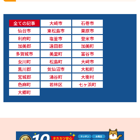
全ての記事
大崎市
石巻市
仙台市
東松島市
栗原市
利府町
塩釜市
登米市
加美郡
遠田郡
加美町
多賀城市
美里町
富谷市
女川町
松島町
大﨑市
黒川郡
気仙沼市
大和町
宮城郡
涌谷町
大衡村
色麻町
若林区
七ヶ浜町
大郷町