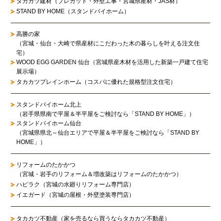
タカカツ建材（プレカット・外壁工事・宮城県産材・JAS材）
STAND BY HOME（スタンドバイホーム）
高勝の家
（宮城・仙台・大崎で県産材にこだわった木の暮らしを叶える注文住
宅）
WOOD EGG GARDEN 仙台（宮城県産木材を活用した新築一戸建て住宅
展示場）
タカカツプレインホーム（コスパに優れた規格型注文住宅）
スタンドバイホーム北上
（岩手県県南で平屋＆半平屋をご検討なら「STAND BY HOME」）
スタンドバイホーム仙台
（宮城県県北～仙台エリアで平屋＆半平屋をご検討なら「STAND BY
HOME」）
リフォームのたかかつ
（宮城・岩手のリフォーム＆増改築はリフォームのたかかつ）
ハピラク（宮城の水廻りリフォーム専門店）
イエガード（宮城の屋根・外壁塗装専門店）
タカカツ不動産（家を売るなら買うならタカカツ不動産）