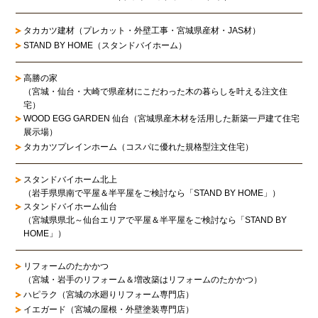
タカカツ建材（プレカット・外壁工事・宮城県産材・JAS材）
STAND BY HOME（スタンドバイホーム）
高勝の家
（宮城・仙台・大崎で県産材にこだわった木の暮らしを叶える注文住
宅）
WOOD EGG GARDEN 仙台（宮城県産木材を活用した新築一戸建て住宅
展示場）
タカカツプレインホーム（コスパに優れた規格型注文住宅）
スタンドバイホーム北上
（岩手県県南で平屋＆半平屋をご検討なら「STAND BY HOME」）
スタンドバイホーム仙台
（宮城県県北～仙台エリアで平屋＆半平屋をご検討なら「STAND BY
HOME」）
リフォームのたかかつ
（宮城・岩手のリフォーム＆増改築はリフォームのたかかつ）
ハピラク（宮城の水廻りリフォーム専門店）
イエガード（宮城の屋根・外壁塗装専門店）