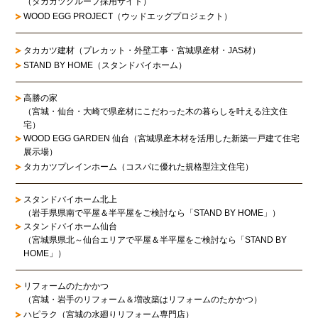
（タカカツグループ採用サイト）
WOOD EGG PROJECT（ウッドエッグプロジェクト）
タカカツ建材（プレカット・外壁工事・宮城県産材・JAS材）
STAND BY HOME（スタンドバイホーム）
高勝の家
（宮城・仙台・大崎で県産材にこだわった木の暮らしを叶える注文住
宅）
WOOD EGG GARDEN 仙台（宮城県産木材を活用した新築一戸建て住宅
展示場）
タカカツプレインホーム（コスパに優れた規格型注文住宅）
スタンドバイホーム北上
（岩手県県南で平屋＆半平屋をご検討なら「STAND BY HOME」）
スタンドバイホーム仙台
（宮城県県北～仙台エリアで平屋＆半平屋をご検討なら「STAND BY
HOME」）
リフォームのたかかつ
（宮城・岩手のリフォーム＆増改築はリフォームのたかかつ）
ハピラク（宮城の水廻りリフォーム専門店）