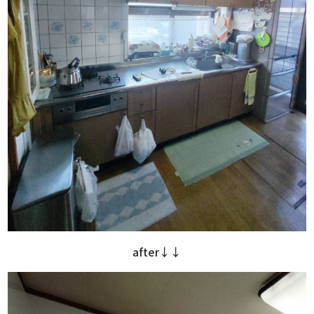
after↓↓