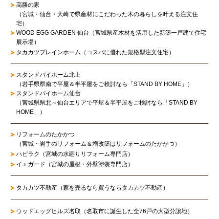
高勝の家
（宮城・仙台・大崎で県産材にこだわった木の暮らしを叶える注文住
宅）
WOOD EGG GARDEN 仙台（宮城県産木材を活用した新築一戸建て住宅
展示場）
タカカツプレインホーム（コスパに優れた規格型注文住宅）
スタンドバイホーム北上
（岩手県県南で平屋＆半平屋をご検討なら「STAND BY HOME」）
スタンドバイホーム仙台
（宮城県県北～仙台エリアで平屋＆半平屋をご検討なら「STAND BY
HOME」）
リフォームのたかかつ
（宮城・岩手のリフォーム＆増改築はリフォームのたかかつ）
ハピラク（宮城の水廻りリフォーム専門店）
イエガード（宮城の屋根・外壁塗装専門店）
タカカツ不動産（家を売るなら買うならタカカツ不動産）
ウッドエッグヒルズ名取（名取市に誕生した全76戸の大型分譲地）