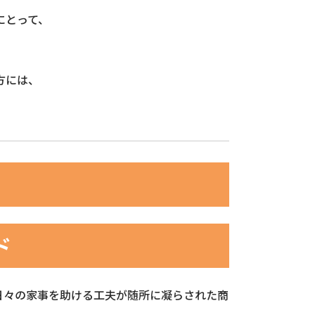
にとって、
方には、
ド
、日々の家事を助ける工夫が随所に凝らされた商