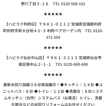
野六丁目５-１６ TEL 0120-558-152
★★★★★
【ハピラク利府店】〒９８１-０１１２ 宮城県宮城郡利府
町利府字新大谷地４０-３ 利府ペアガーデン内 TEL 0120-
371-554
★★★★★
【ハピラク仙台中山店】〒９８１-３２１３ 宮城県仙台市
泉区南中山２-１-１ TEL 0120-069-698
★★★★★
最新水回り設備３８台常設展示！◆キッチン：１４台 ◆ユ
ニットバス：６台 ◆トイレ：１２台 ◆洗面台：６台システ
ムキッチン（台所）システムバス（お風呂）トイレ、洗面
化粧台などの水回りリフォームはお任せください