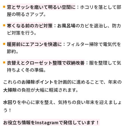
窓とサッシを磨いて明るい空間に
：ホコリを落として部
屋の明るさアップ。
寒くなる前のカビ対策
：
お風呂場
のカビを退治し、防カ
ビ対策を行う。
暖房前にエアコンを快適に
：フィルター掃除で電気代を
節約。
衣替えとクローゼット整理で収納改善
：服を整理して気
持ちよく冬の準備。
これらの
お掃除ポイント
を計画的に進めることで、年末の
大掃除
の負担が大幅に軽減されます。
水回り
を中心に家を整え、気持ちの良い年末を迎えましょ
う！
お役立ち情報を
Instagramで発信しています！