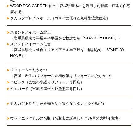
WOOD EGG GARDEN 仙台（宮城県産木材を活用した新築一戸建て住宅
展示場）
タカカツプレインホーム（コスパに優れた規格型注文住宅）
スタンドバイホーム北上
（岩手県県南で平屋＆半平屋をご検討なら「STAND BY HOME」）
スタンドバイホーム仙台
（宮城県県北～仙台エリアで平屋＆半平屋をご検討なら「STAND BY
HOME」）
リフォームのたかかつ
（宮城・岩手のリフォーム＆増改築はリフォームのたかかつ）
ハピラク（宮城の水廻りリフォーム専門店）
イエガード（宮城の屋根・外壁塗装専門店）
タカカツ不動産（家を売るなら買うならタカカツ不動産）
ウッドエッグヒルズ名取（名取市に誕生した全76戸の大型分譲地）