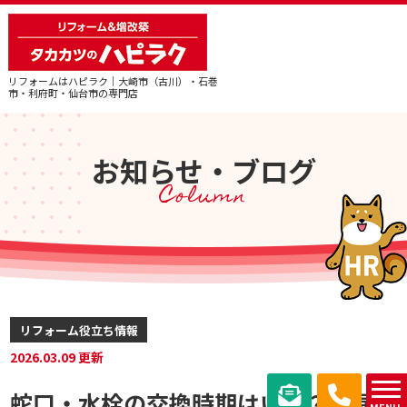
リフォームはハピラク｜大崎市（古川）・石巻
市・利府町・仙台市の専門店
お知らせ・ブログ
Column
リフォーム役立ち情報
2026.03.09 更新
蛇口・水栓の交換時期はいつ？水漏れ
MENU